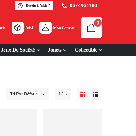
0674964180
Besoin D’aide ?
0
ris
Suivi
Mon Compte
Jeux De Société
Jouets
Collectible