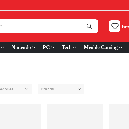
Favo
Nintendo
PC
Tech
Meuble Gaming
tegories
Brands