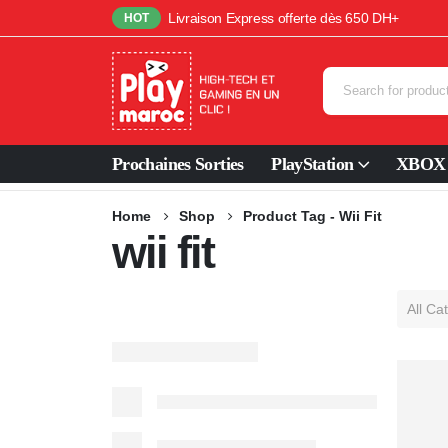
Livraison Express offerte dès 650 DH+
HOT
Prochaines Sorties
PlayStation
XBOX
Home
Shop
Product Tag -
Wii Fit
wii fit
All Ca