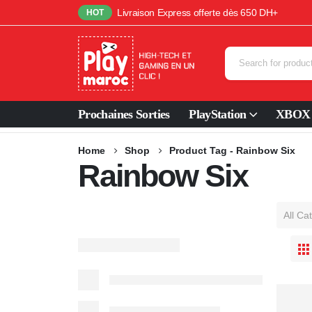
Livraison Express offerte dès 650 DH+
HOT
Prochaines Sorties
PlayStation
XBOX
Home
Shop
Product Tag -
Rainbow Six
Rainbow Six
All Ca