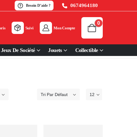
0674964180
Besoin D’aide ?
0
ris
Suivi
Mon Compte
Jeux De Société
Jouets
Collectible