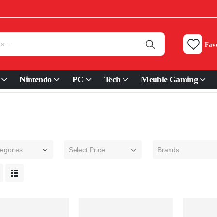
Favo
Nintendo
PC
Tech
Meuble Gaming
tegories
Select Price
Brands