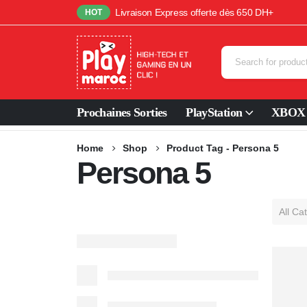
Livraison Express offerte dès 650 DH+
HOT
Prochaines Sorties
PlayStation
XBOX
Home
Shop
Product Tag -
Persona 5
Persona 5
All Ca