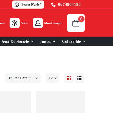
0674964180
Besoin D’aide ?
0
ris
Suivi
Mon Compte
Jeux De Société
Jouets
Collectible