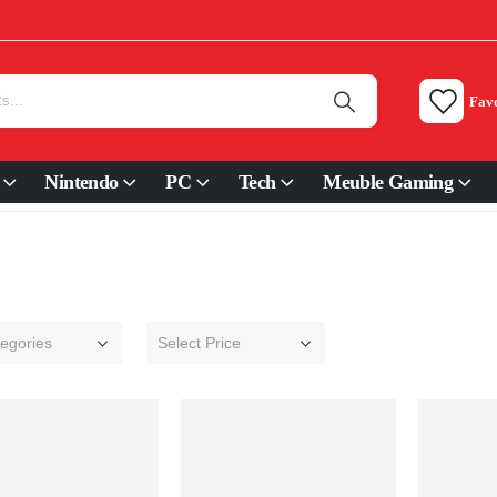
Favo
Nintendo
PC
Tech
Meuble Gaming
tegories
Select Price