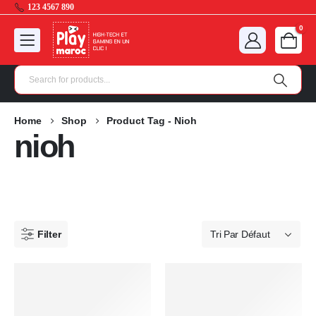
123 4567 890
0
Home
Shop
Product Tag -
Nioh
nioh
Filter