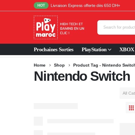
Livraison Express offerte dès 650 DH+
HOT
Prochaines Sorties
PlayStation
XBOX
Home
Shop
Product Tag -
Nintendo Switc
Nintendo Switch
All Ca