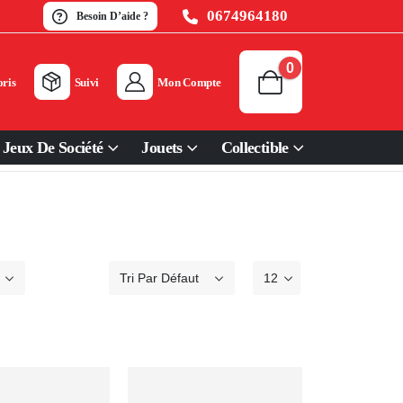
0674964180
Besoin D’aide ?
0
ris
Suivi
Mon Compte
Jeux De Société
Jouets
Collectible