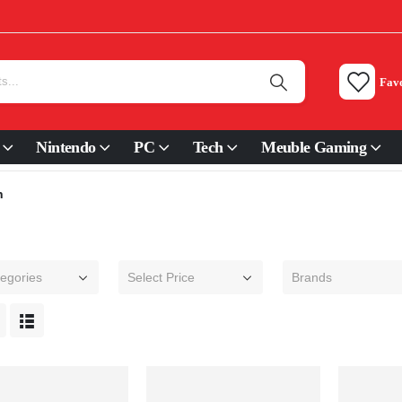
Favo
Nintendo
PC
Tech
Meuble Gaming
h
tegories
Select Price
Brands