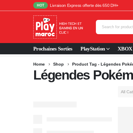
Livraison Express offerte dès 650 DH+
HOT
Prochaines Sorties
PlayStation
XBOX
Home
Shop
Product Tag -
Légendes Poké
Légendes Pokémo
All Ca