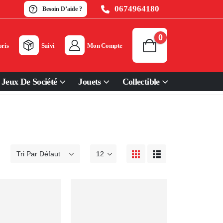
0674964180
Besoin D’aide ?
0
ris
Suivi
Mon Compte
Jeux De Société
Jouets
Collectible