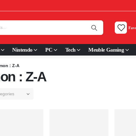
Favo
Nintendo
PC
Tech
Meuble Gaming
mon : Z-A
n : Z-A
tegories