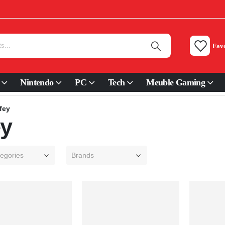
Favo
Nintendo
PC
Tech
Meuble Gaming
fey
ey
tegories
Brands