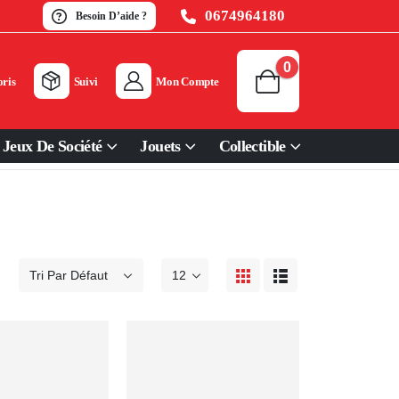
0674964180
Besoin D’aide ?
0
ris
Suivi
Mon Compte
Jeux De Société
Jouets
Collectible