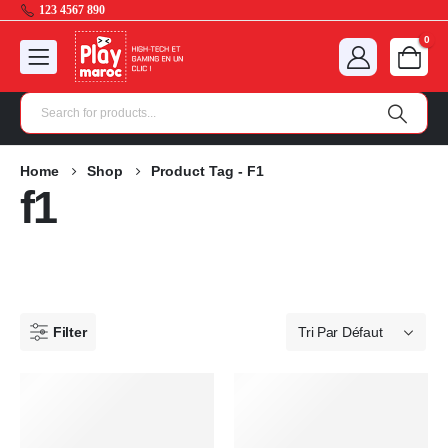
123 4567 890
0
Home
Shop
Product Tag -
F1
f1
Filter