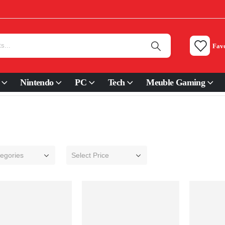
Favo
Nintendo
PC
Tech
Meuble Gaming
tegories
Select Price