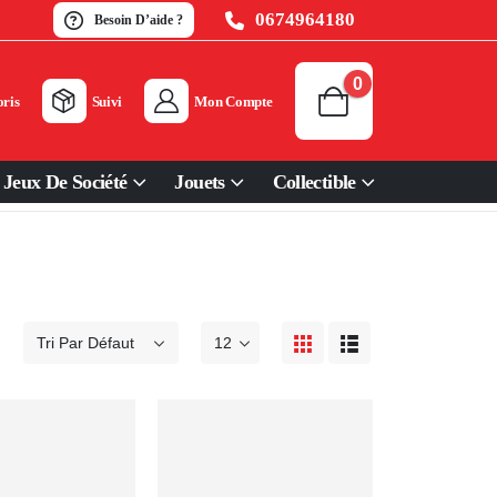
0674964180
Besoin D’aide ?
0
ris
Suivi
Mon Compte
Jeux De Société
Jouets
Collectible