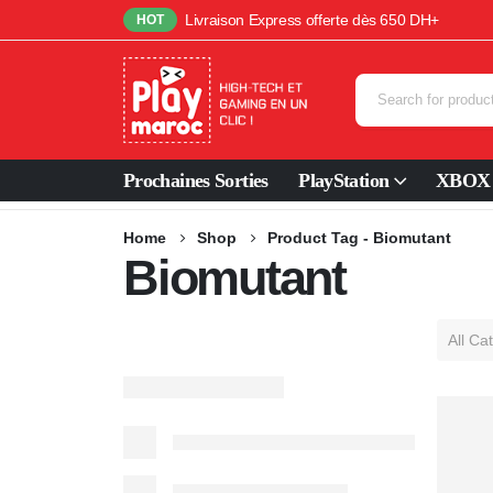
Livraison Express offerte dès 650 DH+
HOT
Prochaines Sorties
PlayStation
XBOX
Home
Shop
Product Tag -
Biomutant
Biomutant
All Ca