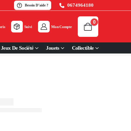
0674964180
Besoin D’aide ?
0
ris
Suivi
Mon Compte
Jeux De Société
Jouets
Collectible