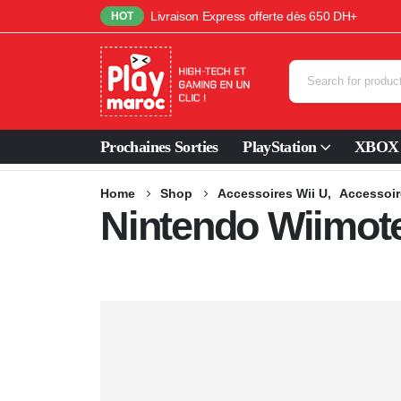
Livraison Express offerte dès 650 DH+
HOT
Prochaines Sorties
PlayStation
XBOX
Home
Shop
Accessoires Wii U
,
Accessoir
Nintendo Wiimot