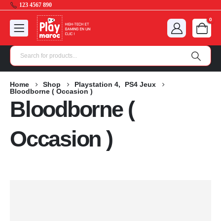
123 4567 890
0
Home
Shop
Playstation 4
,
PS4 Jeux
Bloodborne ( Occasion )
Bloodborne (
Occasion )