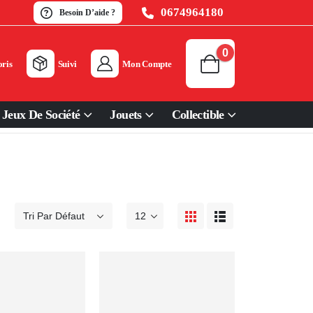
0674964180
Besoin D’aide ?
0
ris
Suivi
Mon Compte
Jeux De Société
Jouets
Collectible