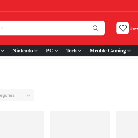
Favo
Nintendo
PC
Tech
Meuble Gaming
tegories