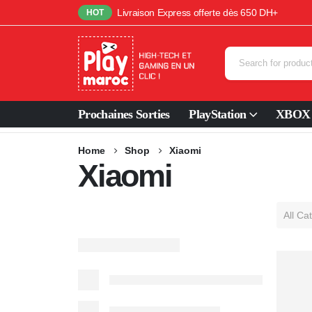
Livraison Express offerte dès 650 DH+
HOT
Prochaines Sorties
PlayStation
XBOX
Home
Shop
Xiaomi
Xiaomi
All Ca