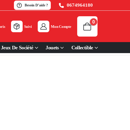
0674964180
Besoin D’aide ?
0
ris
Suivi
Mon Compte
Jeux De Société
Jouets
Collectible