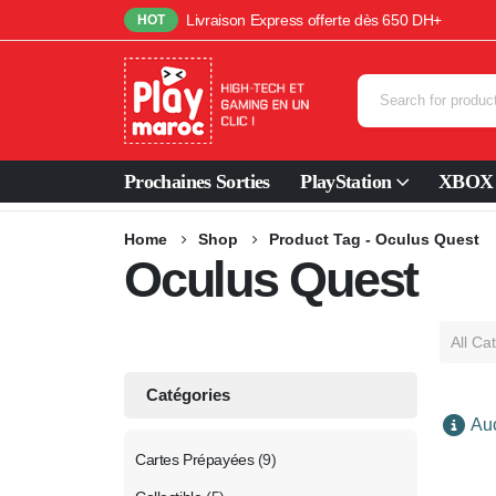
Livraison Express offerte dès 650 DH+
HOT
Prochaines Sorties
PlayStation
XBOX
Home
Shop
Product Tag -
Oculus Quest
Oculus Quest
All Ca
Catégories
Auc
Cartes Prépayées
(9)