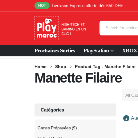
Livraison Express offerte dès 650 DH+
HOT
Prochaines Sorties
PlayStation
XBOX
Home
Shop
Product Tag -
Manette Filaire
Manette Filaire
All Ca
Catégories
Auc
Cartes Prépayées
(9)