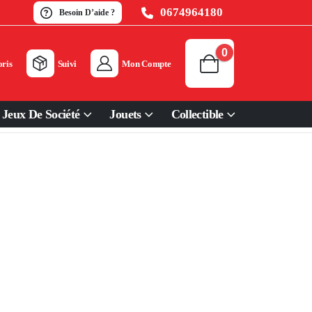
0674964180
Besoin D’aide ?
0
ris
Suivi
Mon Compte
Jeux De Société
Jouets
Collectible