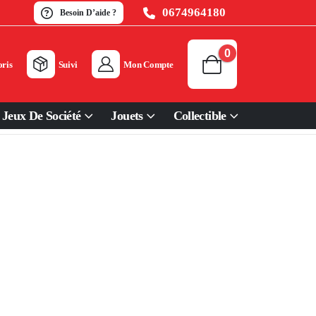
0674964180
Besoin D’aide ?
0
ris
Suivi
Mon Compte
Jeux De Société
Jouets
Collectible