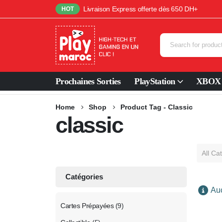
Livraison Express offerte dès 650 DH+
HOT
Prochaines Sorties
PlayStation
XBOX
Home
Shop
Product Tag -
Classic
classic
All Ca
Catégories
Auc
Cartes Prépayées
(9)