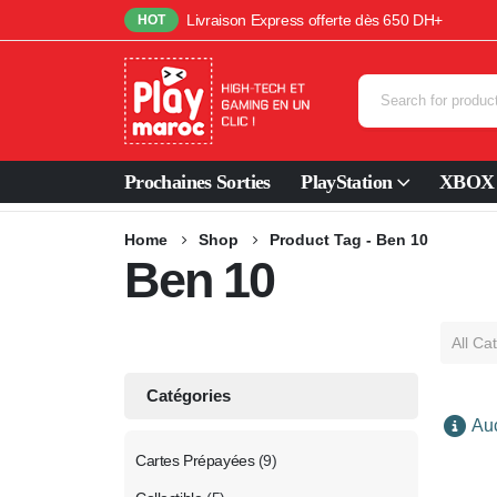
Livraison Express offerte dès 650 DH+
HOT
Prochaines Sorties
PlayStation
XBOX
Home
Shop
Product Tag -
Ben 10
Ben 10
All Ca
Catégories
Auc
Cartes Prépayées
(9)